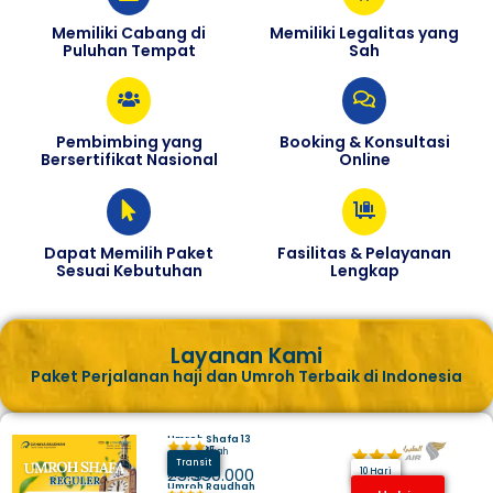
Memiliki Cabang di
Memiliki Legalitas yang
Puluhan Tempat
Sah
Pembimbing yang
Booking & Konsultasi
Bersertifikat Nasional
Online
Dapat Memilih Paket
Fasilitas & Pelayanan
Sesuai Kebutuhan
Lengkap
Layanan Kami
Paket Perjalanan haji dan Umroh Terbaik di Indonesia
Umroh Shafa 13
Juli 2025
Hotel Makkah
Madinah
Transit
Harga
25.350.000
10 Hari
Umroh Raudhah