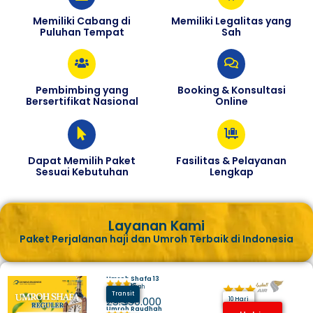
Memiliki Cabang di
Memiliki Legalitas yang
Puluhan Tempat
Sah
Pembimbing yang
Booking & Konsultasi
Bersertifikat Nasional
Online
Dapat Memilih Paket
Fasilitas & Pelayanan
Sesuai Kebutuhan
Lengkap
Layanan Kami
Paket Perjalanan haji dan Umroh Terbaik di Indonesia
Umroh Shafa 13
Juli 2025
Hotel Makkah
Madinah
Transit
Harga
25.350.000
10 Hari
Umroh Raudhah