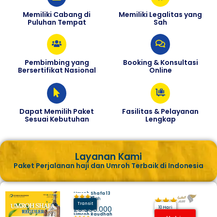
Memiliki Cabang di
Memiliki Legalitas yang
Puluhan Tempat
Sah
Pembimbing yang
Booking & Konsultasi
Bersertifikat Nasional
Online
Dapat Memilih Paket
Fasilitas & Pelayanan
Sesuai Kebutuhan
Lengkap
Layanan Kami
Paket Perjalanan haji dan Umroh Terbaik di Indonesia
Umroh Shafa 13
Juli 2025
Hotel Makkah
Madinah
Transit
Harga
25.350.000
10 Hari
Umroh Raudhah