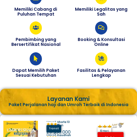
Memiliki Cabang di
Memiliki Legalitas yang
Puluhan Tempat
Sah
Pembimbing yang
Booking & Konsultasi
Bersertifikat Nasional
Online
Dapat Memilih Paket
Fasilitas & Pelayanan
Sesuai Kebutuhan
Lengkap
Layanan Kami
Paket Perjalanan haji dan Umroh Terbaik di Indonesia
Umroh Shafa 13
Juli 2025
Hotel Makkah
Madinah
Transit
Harga
25.350.000
10 Hari
Umroh Raudhah