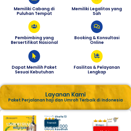
Memiliki Cabang di
Memiliki Legalitas yang
Puluhan Tempat
Sah
Pembimbing yang
Booking & Konsultasi
Bersertifikat Nasional
Online
Dapat Memilih Paket
Fasilitas & Pelayanan
Sesuai Kebutuhan
Lengkap
Layanan Kami
Paket Perjalanan haji dan Umroh Terbaik di Indonesia
Umroh Shafa 13
Juli 2025
Hotel Makkah
Madinah
Transit
Harga
25.350.000
10 Hari
Umroh Raudhah