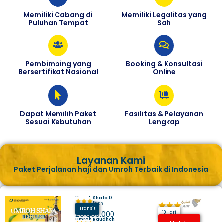
Memiliki Cabang di
Memiliki Legalitas yang
Puluhan Tempat
Sah
Pembimbing yang
Booking & Konsultasi
Bersertifikat Nasional
Online
Dapat Memilih Paket
Fasilitas & Pelayanan
Sesuai Kebutuhan
Lengkap
Layanan Kami
Paket Perjalanan haji dan Umroh Terbaik di Indonesia
Umroh Shafa 13
Juli 2025
Hotel Makkah
Madinah
Transit
Harga
25.350.000
10 Hari
Umroh Raudhah